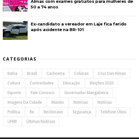
Almas com exames gratuitos para mulheres de
50 a 74 anos
Ex-candidato a vereador em Laje fica ferido
após acidente na BR-101
CATEGORIAS
Bahia
Brasil
Cachoeira
Colunas
Cruz Das Almas
Cultura
Curiosidades
Educação
Eleições 2020
Esporte
Fale Conosco
Governador Mangabeira
Imagens Da Cidade
Mundo
Noticias
Notícias
Política
Re
Recôncavo
Segurança
Telefone Úteis
UFRB
Últimas Notícias