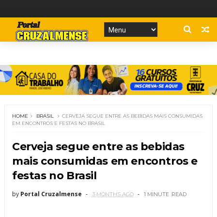
HOME
BRASIL
CERVEJA SEGUE ENTRE AS BEBIDAS MAIS CONSUMIDAS
EM ENCONTROS E FESTAS NO BRASIL
Cerveja segue entre as bebidas
mais consumidas em encontros e
festas no Brasil
by
Portal Cruzalmense
3 MONTHS AGO
1 MINUTE
READ