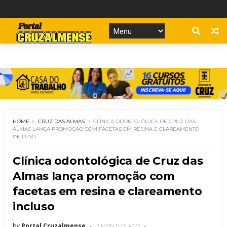
HOME
CRUZ DAS ALMAS
CLÍNICA ODONTOLÓGICA DE CRUZ DAS
ALMAS LANÇA PROMOÇÃO COM FACETAS EM RESINA E CLAREAMENTO
INCLUSO
Clínica odontológica de Cruz das
Almas lança promoção com
facetas em resina e clareamento
incluso
by
Portal Cruzalmense
3 MONTHS AGO