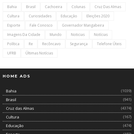
Bahia
Brasil
Cachoeira
Colunas
Cruz Das Almas
Cultura
Curiosidades
Educação
Eleições 2020
Esporte
Fale Conosco
Governador Mangabeira
Imagens Da Cidade
Mundo
Noticias
Notícias
Política
Re
Recôncavo
Segurança
Telefone Úteis
UFRB
Últimas Notícias
HOME ADS
(1039)
Bahia
(941)
Brasil
(4374)
Cruz das Almas
(167)
Cultura
(474)
Educação