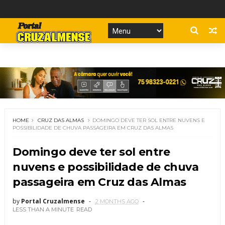
HOME
CRUZ DAS ALMAS
DOMINGO DEVE TER SOL ENTRE NUVENS E
POSSIBILIDADE DE CHUVA PASSAGEIRA EM CRUZ DAS ALMAS
Domingo deve ter sol entre
nuvens e possibilidade de chuva
passageira em Cruz das Almas
by
Portal Cruzalmense
2 MONTHS AGO
LESS THAN A MINUTE
READ