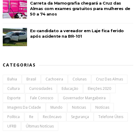
Carreta da Mamografia chegará a Cruz das
Almas com exames gratuitos para mulheres de
50 a 74 anos
Ex-candidato a vereador em Laje fica ferido
após acidente na BR-101
CATEGORIAS
Bahia
Brasil
Cachoeira
Colunas
Cruz Das Almas
Cultura
Curiosidades
Educação
Eleições 2020
Esporte
Fale Conosco
Governador Mangabeira
Imagens Da Cidade
Mundo
Noticias
Notícias
Política
Re
Recôncavo
Segurança
Telefone Úteis
UFRB
Últimas Notícias