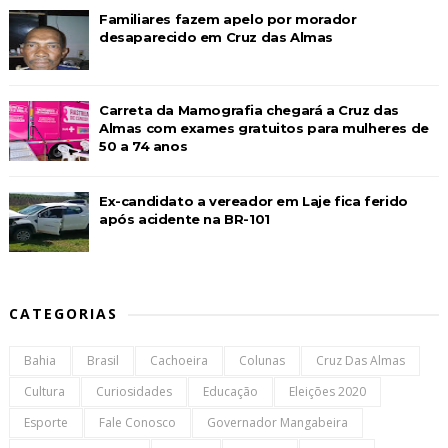
Familiares fazem apelo por morador
desaparecido em Cruz das Almas
Carreta da Mamografia chegará a Cruz das
Almas com exames gratuitos para mulheres de
50 a 74 anos
Ex-candidato a vereador em Laje fica ferido
após acidente na BR-101
CATEGORIAS
Bahia
Brasil
Cachoeira
Colunas
Cruz Das Almas
Cultura
Curiosidades
Educação
Eleições 2020
Esporte
Fale Conosco
Governador Mangabeira