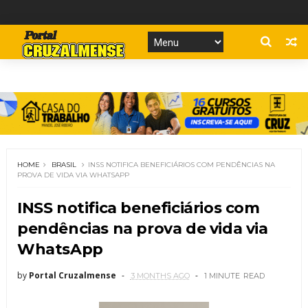
HOME
BRASIL
INSS NOTIFICA BENEFICIÁRIOS COM PENDÊNCIAS NA
PROVA DE VIDA VIA WHATSAPP
INSS notifica beneficiários com
pendências na prova de vida via
WhatsApp
by
Portal Cruzalmense
3 MONTHS AGO
1 MINUTE
READ