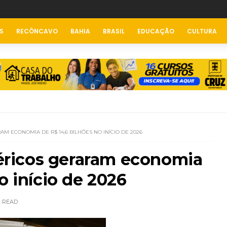
S
RECÔNCAVO
BAHIA
BRASIL
EDUCAÇÃO
CULTURA
 ECONOMIA DE R$ 14,6 BILHÕES NO INÍCIO DE 2026
ricos geraram economia
o início de 2026
READ