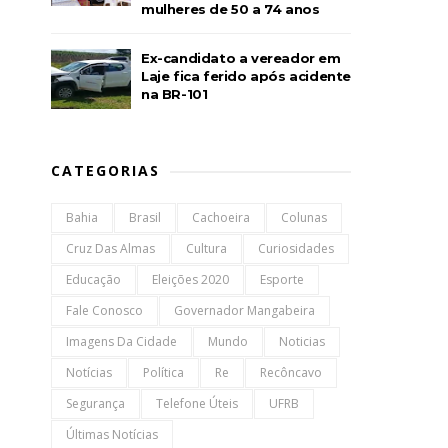
mulheres de 50 a 74 anos
Ex-candidato a vereador em
Laje fica ferido após acidente
na BR-101
CATEGORIAS
Bahia
Brasil
Cachoeira
Colunas
Cruz Das Almas
Cultura
Curiosidades
Educação
Eleições 2020
Esporte
Fale Conosco
Governador Mangabeira
Imagens Da Cidade
Mundo
Noticias
Notícias
Política
Re
Recôncavo
Segurança
Telefone Úteis
UFRB
Últimas Notícias