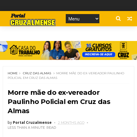
HOME
CRUZ DAS ALMAS
MORRE MÃE DO EX-VEREADOR PAULINHO
POLICIAL EM CRUZ DAS ALMAS
Morre mãe do ex-vereador
Paulinho Policial em Cruz das
Almas
by
Portal Cruzalmense
2 MONTHS AGO
LESS THAN A MINUTE
READ