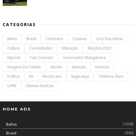
CATEGORIAS
Bahia
Brasil
Cachoeira
Colunas
Cruz Das Almas
Cultura
Curiosidades
Educação
Eleições 2020
Esporte
Fale Conosco
Governador Mangabeira
Imagens Da Cidade
Mundo
Noticias
Notícias
Política
Re
Recôncavo
Segurança
Telefone Úteis
UFRB
Últimas Notícias
HOME ADS
(1038)
Bahia
(940)
Brasil