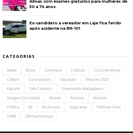
Almas com exames gratuitos para mulheres de
50 a 74 anos
Ex-candidato a vereador em Laje fica ferido
após acidente na BR-101
CATEGORIAS
Bahia
Brasil
Cachoeira
Colunas
Cruz Das Almas
Cultura
Curiosidades
Educação
Eleições 2020
Esporte
Fale Conosco
Governador Mangabeira
Imagens Da Cidade
Mundo
Noticias
Notícias
Política
Re
Recôncavo
Segurança
Telefone Úteis
UFRB
Últimas Notícias