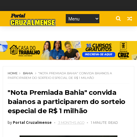
HOME
BAHIA
"NOTA PREMIADA BAHIA" CONVIDA BAIANOS A
PARTICIPAREM DO SORTEIO ESPECIAL DE R$ 1 MILHÃO
"Nota Premiada Bahia" convida
baianos a participarem do sorteio
especial de R$ 1 milhão
by
Portal Cruzalmense
3 MONTHS AGO
1 MINUTE
READ