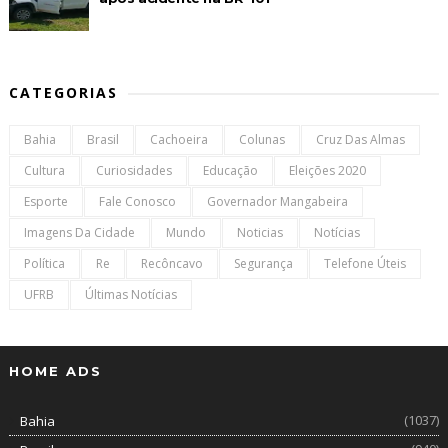
CATEGORIAS
Bahia
Brasil
Cachoeira
Colunas
Cruz Das Almas
Cultura
Curiosidades
Educação
Eleições 2020
Esporte
Fale Conosco
Governador Mangabeira
Imagens Da Cidade
Mundo
Noticias
Notícias
Política
Re
Recôncavo
Segurança
Telefone Úteis
UFRB
Últimas Notícias
HOME ADS
(1037)
Bahia