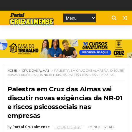
HOME
CRUZ DAS ALMAS
PALESTRA EM CRUZ DAS ALMAS VAI DISCUTIR
NOVAS EXIGÊNCIAS DA NR-01 E RISCOS PSICOSSOCIAIS NAS EMPRESAS
Palestra em Cruz das Almas vai
discutir novas exigências da NR-01
e riscos psicossociais nas
empresas
by
Portal Cruzalmense
3 MONTHS AGO
1 MINUTE
READ