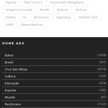
Esporte
Fale Conosco
Governador Mangabeira
Imagens Da Cidade
Mundo
Noticias
Notícias
Política
Re
Recôncavo
Segurança
Telefone Úteis
UFRB
Últimas Notícias
HOME ADS
(1039)
Bahia
(941)
Brasil
(4374)
Cruz das Almas
(167)
Cultura
(474)
Educação
(182)
Esporte
(87)
Mundo
(1122)
Recôncavo