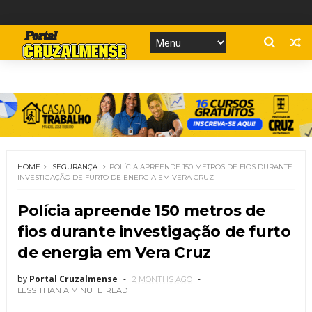
HOME
SEGURANÇA
POLÍCIA APREENDE 150 METROS DE FIOS DURANTE
INVESTIGAÇÃO DE FURTO DE ENERGIA EM VERA CRUZ
Polícia apreende 150 metros de
fios durante investigação de furto
de energia em Vera Cruz
by
Portal Cruzalmense
2 MONTHS AGO
LESS THAN A MINUTE
READ