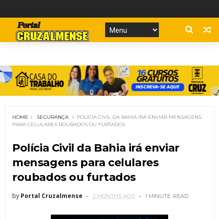
HOME
SEGURANÇA
POLÍCIA CIVIL DA BAHIA IRÁ ENVIAR MENSAGENS
PARA CELULARES ROUBADOS OU FURTADOS
Polícia Civil da Bahia irá enviar
mensagens para celulares
roubados ou furtados
by
Portal Cruzalmense
2 MONTHS AGO
1 MINUTE
READ