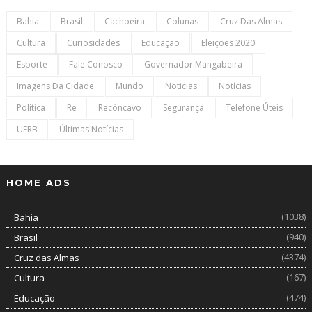
Bahia
Brasil
Cachoeira
Colunas
Cruz Das Almas
Cultura
Curiosidades
Educação
Eleições 2020
Esporte
Fale Conosco
Governador Mangabeira
Imagens Da Cidade
Mundo
Noticias
Notícias
Política
Re
Recôncavo
Segurança
Telefone Úteis
UFRB
Últimas Notícias
HOME ADS
(1038)
Bahia
(940)
Brasil
(4374)
Cruz das Almas
(167)
Cultura
(474)
Educação