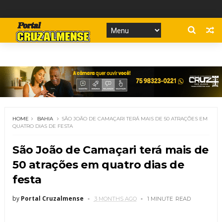
HOME
BAHIA
SÃO JOÃO DE CAMAÇARI TERÁ MAIS DE 50 ATRAÇÕES EM
QUATRO DIAS DE FESTA
São João de Camaçari terá mais de
50 atrações em quatro dias de
festa
by
Portal Cruzalmense
3 MONTHS AGO
1 MINUTE
READ