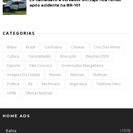
após acidente na BR-101
CATEGORIAS
Bahia
Brasil
Cachoeira
Colunas
Cruz Das Almas
Cultura
Curiosidades
Educação
Eleições 2020
Esporte
Fale Conosco
Governador Mangabeira
Imagens Da Cidade
Mundo
Noticias
Notícias
Política
Re
Recôncavo
Segurança
Telefone Úteis
UFRB
Últimas Notícias
HOME ADS
(1038)
Bahia