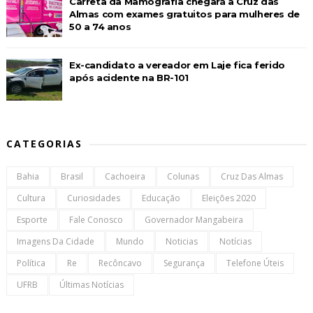
Carreta da Mamografia chegará a Cruz das
Almas com exames gratuitos para mulheres de
50 a 74 anos
Ex-candidato a vereador em Laje fica ferido
após acidente na BR-101
CATEGORIAS
Bahia
Brasil
Cachoeira
Colunas
Cruz Das Almas
Cultura
Curiosidades
Educação
Eleições 2020
Esporte
Fale Conosco
Governador Mangabeira
Imagens Da Cidade
Mundo
Noticias
Notícias
Política
Re
Recôncavo
Segurança
Telefone Úteis
UFRB
Últimas Notícias