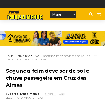
HOME
CRUZ DAS ALMAS
SEGUNDA-FEIRA DEVE SER DE SOL E CHUVA
PASSAGEIRA EM CRUZ DAS ALMAS
Segunda-feira deve ser de sol e
chuva passageira em Cruz das
Almas
by
Portal Cruzalmense
3 MONTHS AGO
LESS THAN A MINUTE
READ