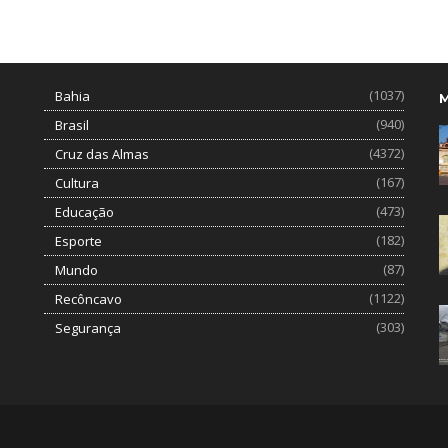
(1037)
Bahia
(940)
Brasil
(4372)
Cruz das Almas
(167)
Cultura
(473)
Educação
(182)
Esporte
(87)
Mundo
(1122)
Recôncavo
(303)
Segurança