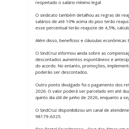
respeitado o salário mínimo legal.
O sindicato também detalhou as regras de reaj
salários de até 10% acima do piso terão reaju
esse percentual terão reajuste de 4,5%, calcul
Além disso, benefícios e cláusulas econômica
O SindCruz informou ainda sobre as compensaç
descontados aumentos espontâneos e antecipa
do acordo. No entanto, promoções, implemento
poderão ser descontados.
Outro ponto divulgado foi o pagamento dos ret
2026. O valor poderá ser parcelado em até duas
quinto dia útil de junho de 2026, enquanto a se
O SindCruz disponibilizou um canal de atendim
98179-6325.
Por: Portal Cruzalmense - Cruz das Almas em p