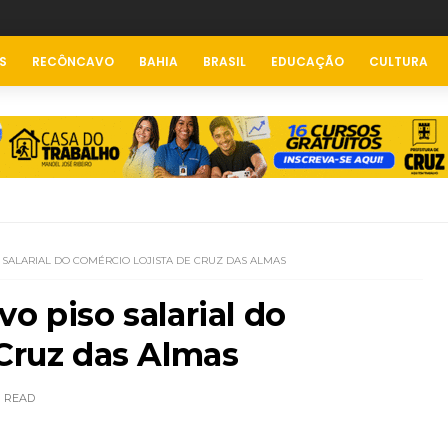
S
RECÔNCAVO
BAHIA
BRASIL
EDUCAÇÃO
CULTURA
 SALARIAL DO COMÉRCIO LOJISTA DE CRUZ DAS ALMAS
o piso salarial do
 Cruz das Almas
READ