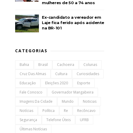
mulheres de 50 a 74 anos
Ex-candidato a vereador em
Laje fica ferido após acidente
na BR-101
CATEGORIAS
Bahia
Brasil
Cachoeira
Colunas
Cruz Das Almas
Cultura
Curiosidades
Educação
Eleições 2020
Esporte
Fale Conosco
Governador Mangabeira
Imagens Da Cidade
Mundo
Noticias
Notícias
Política
Re
Recôncavo
Segurança
Telefone Úteis
UFRB
Últimas Notícias