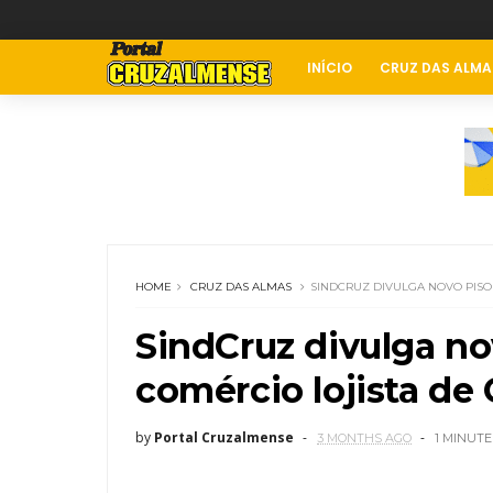
INÍCIO
CRUZ DAS ALMA
HOME
CRUZ DAS ALMAS
SINDCRUZ DIVULGA NOVO PISO
SindCruz divulga nov
comércio lojista de
by
Portal Cruzalmense
3 MONTHS AGO
1 MINUTE