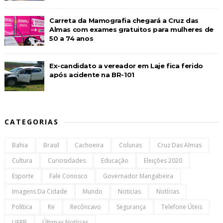
Carreta da Mamografia chegará a Cruz das
Almas com exames gratuitos para mulheres de
50 a 74 anos
Ex-candidato a vereador em Laje fica ferido
após acidente na BR-101
CATEGORIAS
Bahia
Brasil
Cachoeira
Colunas
Cruz Das Almas
Cultura
Curiosidades
Educação
Eleições 2020
Esporte
Fale Conosco
Governador Mangabeira
Imagens Da Cidade
Mundo
Noticias
Notícias
Política
Re
Recôncavo
Segurança
Telefone Úteis
UFRB
Últimas Notícias