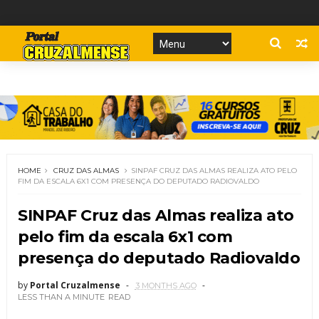
HOME
CRUZ DAS ALMAS
SINPAF CRUZ DAS ALMAS REALIZA ATO PELO
FIM DA ESCALA 6X1 COM PRESENÇA DO DEPUTADO RADIOVALDO
SINPAF Cruz das Almas realiza ato
pelo fim da escala 6x1 com
presença do deputado Radiovaldo
by
Portal Cruzalmense
3 MONTHS AGO
LESS THAN A MINUTE
READ