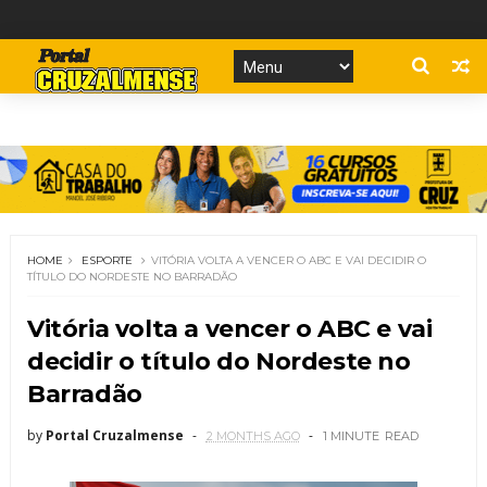
HOME
ESPORTE
VITÓRIA VOLTA A VENCER O ABC E VAI DECIDIR O
TÍTULO DO NORDESTE NO BARRADÃO
Vitória volta a vencer o ABC e vai
decidir o título do Nordeste no
Barradão
by
Portal Cruzalmense
2 MONTHS AGO
1 MINUTE
READ