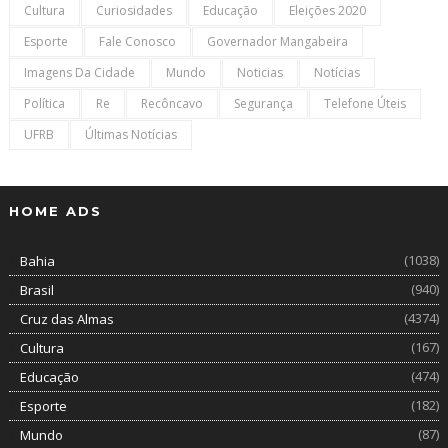
Cultura
Curiosidades
Educação
Eleições 2020
Esporte
Fale Conosco
Governador Mangabeira
Imagens Da Cidade
Mundo
Noticias
Notícias
Política
Re
Recôncavo
Segurança
Telefone Úteis
UFRB
Últimas Notícias
HOME ADS
(1038)
Bahia
(940)
Brasil
(4374)
Cruz das Almas
(167)
Cultura
(474)
Educação
(182)
Esporte
(87)
Mundo