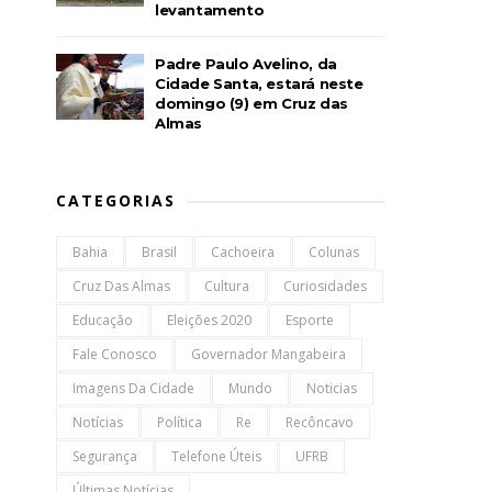
levantamento
Padre Paulo Avelino, da
Cidade Santa, estará neste
domingo (9) em Cruz das
Almas
CATEGORIAS
Bahia
Brasil
Cachoeira
Colunas
Cruz Das Almas
Cultura
Curiosidades
Educação
Eleições 2020
Esporte
Fale Conosco
Governador Mangabeira
Imagens Da Cidade
Mundo
Noticias
Notícias
Política
Re
Recôncavo
Segurança
Telefone Úteis
UFRB
Últimas Notícias