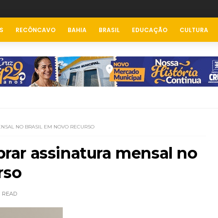
S
RECÔNCAVO
BAHIA
BRASIL
EDUCAÇÃO
CULTURA
NSAL NO BRASIL EM NOVO RECURSO
ar assinatura mensal no
rso
READ