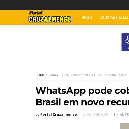
INÍCIO
CRUZ DAS ALMA
HOME
BRASIL
WHATSAPP PODE COBRAR ASSINATURA ME
WhatsApp pode cobr
Brasil em novo recu
by
Portal Cruzalmense
2 MONTHS AGO
1 MINUTE