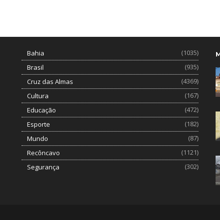
(1035)
Bahia
(935)
Brasil
(4369)
Cruz das Almas
(167)
Cultura
(472)
Educação
(182)
Esporte
(87)
Mundo
(1121)
Recôncavo
(302)
Segurança