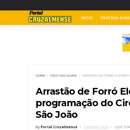
INÍCIO
CRUZ DAS ALMA
HOME
CRUZ DAS ALMAS
ARRASTÃO DE FORRÓ ELÉTRICO
Arrastão de Forró El
programação do Circ
São João
by
Portal Cruzalmense
2 MONTHS AGO
LESS TH