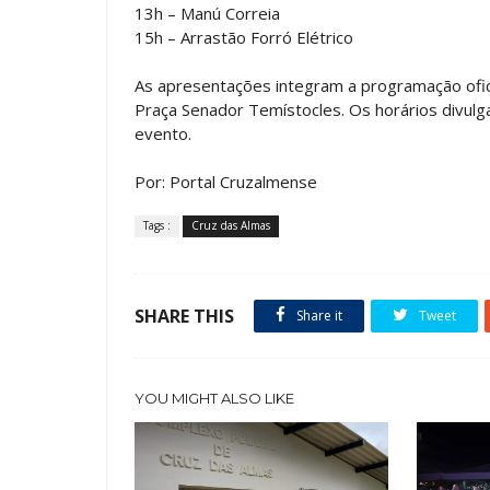
13h – Manú Correia
15h – Arrastão Forró Elétrico
As apresentações integram a programação ofici
Praça Senador Temístocles. Os horários divul
evento.
Por: Portal Cruzalmense
Tags :
Cruz das Almas
SHARE THIS
Share it
Tweet
YOU MIGHT ALSO LIKE