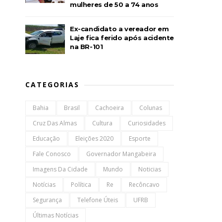
mulheres de 50 a 74 anos
Ex-candidato a vereador em
Laje fica ferido após acidente
na BR-101
CATEGORIAS
Bahia
Brasil
Cachoeira
Colunas
Cruz Das Almas
Cultura
Curiosidades
Educação
Eleições 2020
Esporte
Fale Conosco
Governador Mangabeira
Imagens Da Cidade
Mundo
Noticias
Notícias
Política
Re
Recôncavo
Segurança
Telefone Úteis
UFRB
Últimas Notícias