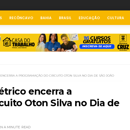
S
RECÔNCAVO
BAHIA
BRASIL
EDUCAÇÃO
CULTURA
 ENCERRA A PROGRAMAÇÃO DO CIRCUITO OTON SILVA NO DIA DE SÃO JOÃO
étrico encerra a
uito Oton Silva no Dia de
AN A MINUTE
READ