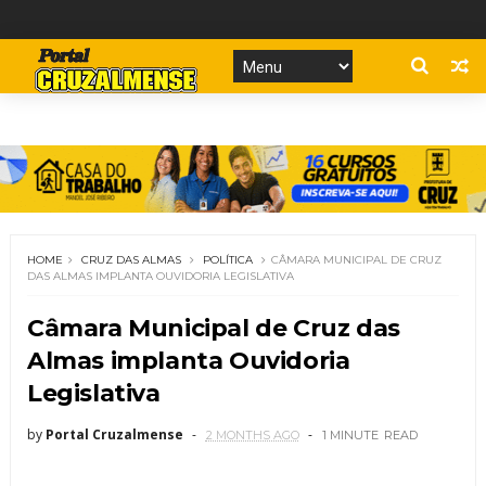
HOME
CRUZ DAS ALMAS
POLÍTICA
CÂMARA MUNICIPAL DE CRUZ
DAS ALMAS IMPLANTA OUVIDORIA LEGISLATIVA
Câmara Municipal de Cruz das
Almas implanta Ouvidoria
Legislativa
by
Portal Cruzalmense
2 MONTHS AGO
1 MINUTE
READ