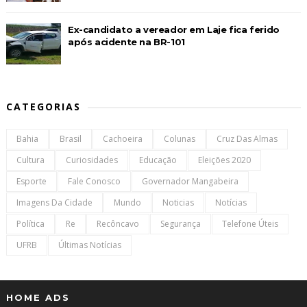
Ex-candidato a vereador em Laje fica ferido
após acidente na BR-101
CATEGORIAS
Bahia
Brasil
Cachoeira
Colunas
Cruz Das Almas
Cultura
Curiosidades
Educação
Eleições 2020
Esporte
Fale Conosco
Governador Mangabeira
Imagens Da Cidade
Mundo
Noticias
Notícias
Política
Re
Recôncavo
Segurança
Telefone Úteis
UFRB
Últimas Notícias
HOME ADS