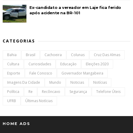
Ex-candidato a vereador em Laje fica ferido
após acidente na BR-101
CATEGORIAS
Bahia
Brasil
Cachoeira
Colunas
Cruz Das Almas
Cultura
Curiosidades
Educação
Eleições 2020
Esporte
Fale Conosco
Governador Mangabeira
Imagens Da Cidade
Mundo
Noticias
Notícias
Política
Re
Recôncavo
Segurança
Telefone Úteis
UFRB
Últimas Notícias
HOME ADS