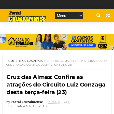
HOME
CRUZ DAS ALMAS
CRUZ DAS ALMAS: CONFIRA AS ATRAÇÕES DO
CIRCUITO LUIZ GONZAGA DESTA TERÇA-FEIRA (23)
Cruz das Almas: Confira as
atrações do Circuito Luiz Gonzaga
desta terça-feira (23)
by
Portal Cruzalmense
2 MONTHS AGO
LESS THAN A MINUTE
READ