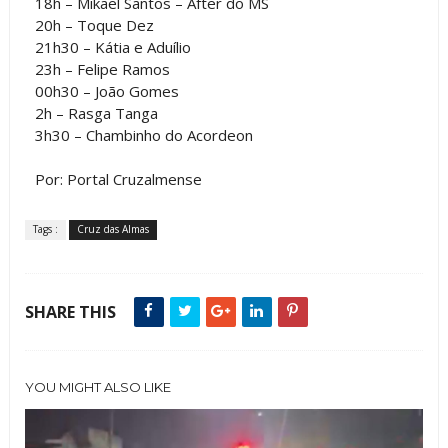
18h – Mikael Santos – After do MS
20h – Toque Dez
21h30 – Kátia e Aduílio
23h – Felipe Ramos
00h30 – João Gomes
2h – Rasga Tanga
3h30 – Chambinho do Acordeon
Por: Portal Cruzalmense
Tags :
Cruz das Almas
SHARE THIS
YOU MIGHT ALSO LIKE