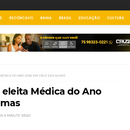
S
RECÔNCAVO
BAHIA
BRASIL
EDUCAÇÃO
CULTURA
 MÉDICA DO ANO 2026 EM CRUZ DAS ALMAS
 eleita Médica do Ano
lmas
AN A MINUTE
READ