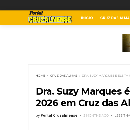
INÍCIO
CRUZ DAS ALMA
HOME
CRUZ DAS ALMAS
DRA. SUZY MARQUES É ELEITA
Dra. Suzy Marques é
2026 em Cruz das A
by
Portal Cruzalmense
2 MONTHS AGO
LESS TH