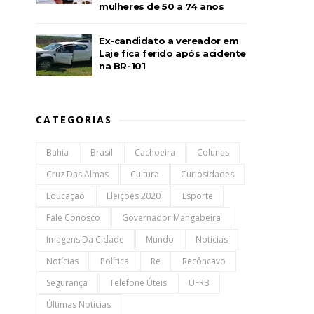
mulheres de 50 a 74 anos
Ex-candidato a vereador em
Laje fica ferido após acidente
na BR-101
CATEGORIAS
Bahia
Brasil
Cachoeira
Colunas
Cruz Das Almas
Cultura
Curiosidades
Educação
Eleições 2020
Esporte
Fale Conosco
Governador Mangabeira
Imagens Da Cidade
Mundo
Noticias
Notícias
Política
Re
Recôncavo
Segurança
Telefone Úteis
UFRB
Últimas Notícias