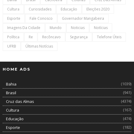
Cultura
Curiosidades
Educação
Eleições 2020
Esporte
Fale Conosco
Governador Mangabeira
Imagens Da Cidade
Mundo
Noticias
Notícias
Política
Re
Recôncavo
Segurança
Telefone Úteis
UFRB
Últimas Notícias
HOME ADS
(1039)
Bahia
(941)
Brasil
(4374)
Cruz das Almas
(167)
Cultura
(474)
Educação
(182)
Esporte