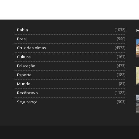
(1038)
Bahia
(940)
Brasil
(4372)
Cruz das Almas
(167)
Cultura
(473)
Educação
(182)
Esporte
(87)
Mundo
(1122)
Recôncavo
(303)
Segurança