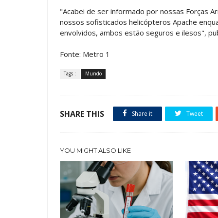
"Acabei de ser informado por nossas Forças A
nossos sofisticados helicópteros Apache enqua
envolvidos, ambos estão seguros e ilesos", pub
Fonte: Metro 1
Tags :
Mundo
SHARE THIS
Share it
Tweet
YOU MIGHT ALSO LIKE