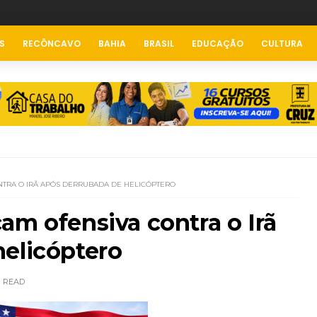
S
RECÔNCAVO
BAHIA
BRASIL
EDUCAÇÃO
CULTURA
NTRA O IRÃ APÓS DERRUBADA DE HELICÓPTERO
am ofensiva contra o Irã
helicóptero
READ