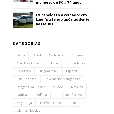
mulheres de 50 a 74 anos
Ex-candidato a vereador em
Laje fica ferido após acidente
na BR-101
CATEGORIAS
Bahia
Brasil
Cachoeira
Colunas
Cruz Das Almas
Cultura
Curiosidades
Educação
Eleições 2020
Esporte
Fale Conosco
Governador Mangabeira
Imagens Da Cidade
Mundo
Noticias
Notícias
Política
Re
Recôncavo
Segurança
Telefone Úteis
UFRB
Últimas Notícias