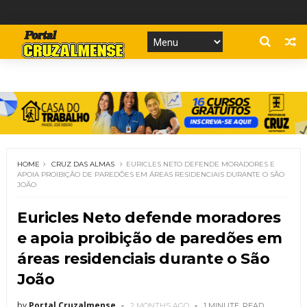
HOME
CRUZ DAS ALMAS
EURICLES NETO DEFENDE MORADORES E
APOIA PROIBIÇÃO DE PAREDÕES EM ÁREAS RESIDENCIAIS DURANTE O SÃO
JOÃO
Euricles Neto defende moradores
e apoia proibição de paredões em
áreas residenciais durante o São
João
by
Portal Cruzalmense
2 MONTHS AGO
1 MINUTE
READ