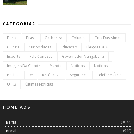
CATEGORIAS
Bahia
Brasil
Cachoeira
Colunas
Cruz Das Almas
Cultura
Curiosidades
Educação
Eleições 2020
Esporte
Fale Conosco
Governador Mangabeira
Imagens Da Cidade
Mundo
Noticias
Notícias
Política
Re
Recôncavo
Segurança
Telefone Úteis
UFRB
Últimas Notícias
HOME ADS
(1038)
Bahia
(940)
Brasil