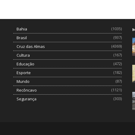
(1035)
Bahia
(937)
Brasil
(4369)
Cruz das Almas
(167)
Cultura
(472)
Educação
(182)
Esporte
(87)
Mundo
(1121)
Recôncavo
(303)
Segurança