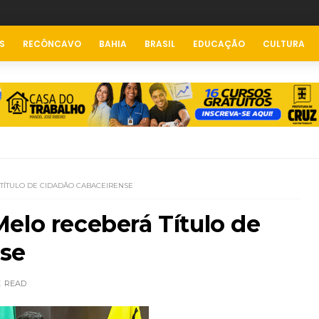
S
RECÔNCAVO
BAHIA
BRASIL
EDUCAÇÃO
CULTURA
TÍTULO DE CIDADÃO CABACEIRENSE
elo receberá Título de
se
E
READ