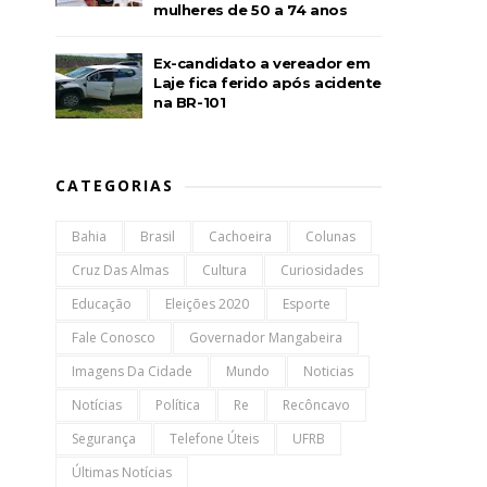
mulheres de 50 a 74 anos
Ex-candidato a vereador em
Laje fica ferido após acidente
na BR-101
CATEGORIAS
Bahia
Brasil
Cachoeira
Colunas
Cruz Das Almas
Cultura
Curiosidades
Educação
Eleições 2020
Esporte
Fale Conosco
Governador Mangabeira
Imagens Da Cidade
Mundo
Noticias
Notícias
Política
Re
Recôncavo
Segurança
Telefone Úteis
UFRB
Últimas Notícias