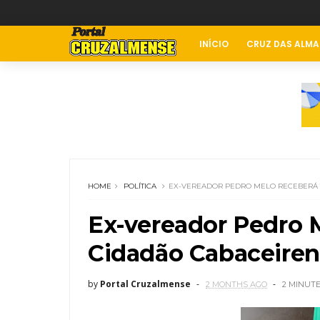
INÍCIO
CRUZ DAS ALMA
HOME
POLÍTICA
EX-VEREADOR PEDRO MELO RECEBERÁ 
Ex-vereador Pedro M
Cidadão Cabaceiren
by
Portal Cruzalmense
2 MONTHS AGO
2 MINUT