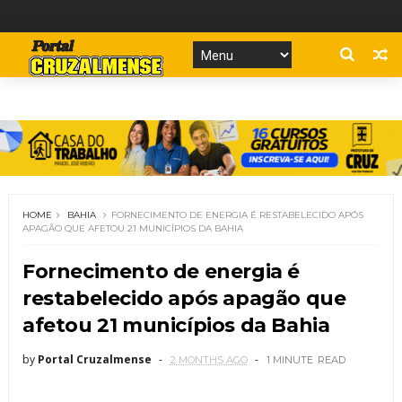
HOME
BAHIA
FORNECIMENTO DE ENERGIA É RESTABELECIDO APÓS
APAGÃO QUE AFETOU 21 MUNICÍPIOS DA BAHIA
Fornecimento de energia é
restabelecido após apagão que
afetou 21 municípios da Bahia
by
Portal Cruzalmense
2 MONTHS AGO
1 MINUTE
READ