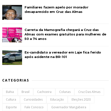
Familiares fazem apelo por morador
desaparecido em Cruz das Almas
Carreta da Mamografia chegará a Cruz das
Almas com exames gratuitos para mulheres de
50 a 74 anos
Ex-candidato a vereador em Laje fica ferido
após acidente na BR-101
CATEGORIAS
Bahia
Brasil
Cachoeira
Colunas
Cruz Das Almas
Cultura
Curiosidades
Educação
Eleições 2020
Esporte
Fale Conosco
Governador Mangabeira