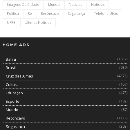
Imagens Da Cidade
Mundo
Noticias
Notícias
Política
Re
Recôncavo
Segurança
Telefone Úteis
UFRB
Últimas Notícias
HOME ADS
(1037)
Bahia
(939)
Brasil
(4371)
Cruz das Almas
(167)
Cultura
(473)
Educação
(182)
Esporte
(87)
Mundo
(1121)
Recôncavo
(303)
Segurança