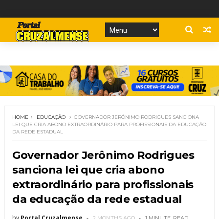
HOME
EDUCAÇÃO
GOVERNADOR JERÔNIMO RODRIGUES SANCIONA
LEI QUE CRIA ABONO EXTRAORDINÁRIO PARA PROFISSIONAIS DA EDUCAÇÃO
DA REDE ESTADUAL
Governador Jerônimo Rodrigues
sanciona lei que cria abono
extraordinário para profissionais
da educação da rede estadual
by
Portal Cruzalmense
2 MONTHS AGO
1 MINUTE
READ