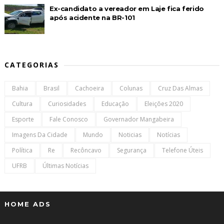
Ex-candidato a vereador em Laje fica ferido
após acidente na BR-101
CATEGORIAS
Bahia
Brasil
Cachoeira
Colunas
Cruz Das Almas
Cultura
Curiosidades
Educação
Eleições 2020
Esporte
Fale Conosco
Governador Mangabeira
Imagens Da Cidade
Mundo
Noticias
Notícias
Política
Re
Recôncavo
Segurança
Telefone Úteis
UFRB
Últimas Notícias
HOME ADS