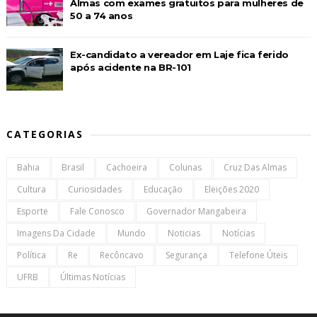
Almas com exames gratuitos para mulheres de
50 a 74 anos
Ex-candidato a vereador em Laje fica ferido
após acidente na BR-101
CATEGORIAS
Bahia
Brasil
Cachoeira
Colunas
Cruz Das Almas
Cultura
Curiosidades
Educação
Eleições 2020
Esporte
Fale Conosco
Governador Mangabeira
Imagens Da Cidade
Mundo
Noticias
Notícias
Política
Re
Recôncavo
Segurança
Telefone Úteis
UFRB
Últimas Notícias