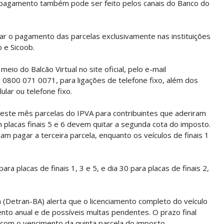
O pagamento também pode ser feito pelos canais do Banco do
ar o pagamento das parcelas exclusivamente nas instituições
o e Sicoob.
eio do Balcão Virtual no site oficial, pelo e-mail
 0800 071 0071, para ligações de telefone fixo, além dos
ar ou telefone fixo.
neste mês parcelas do IPVA para contribuintes que aderiram
 placas finais 5 e 6 devem quitar a segunda cota do imposto.
am pagar a terceira parcela, enquanto os veículos de finais 1
ra placas de finais 1, 3 e 5, e dia 30 para placas de finais 2,
(Detran-BA) alerta que o licenciamento completo do veículo
ento anual e de possíveis multas pendentes. O prazo final
 com o vencimento da quinta parcela do imposto.