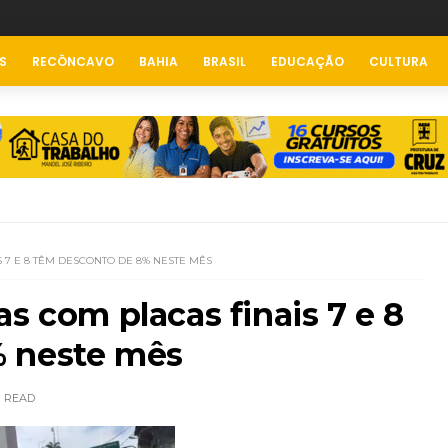
S
RECÔNCAVO
BAHIA
BRASIL
EDUCAÇÃO
CULTURA
S 7 E 8 TÊM DESCONTO DE 8% NESTE MÊS
s com placas finais 7 e 8
% neste mês
READ