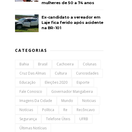
mulheres de 50 a 74 anos
Ex-candidato a vereador em
Laje fica ferido após acidente
na BR-101
CATEGORIAS
Bahia
Brasil
Cachoeira
Colunas
Cruz Das Almas
Cultura
Curiosidades
Educação
Eleições 2020
Esporte
Fale Conosco
Governador Mangabeira
Imagens Da Cidade
Mundo
Noticias
Notícias
Política
Re
Recôncavo
Segurança
Telefone Úteis
UFRB
Últimas Notícias