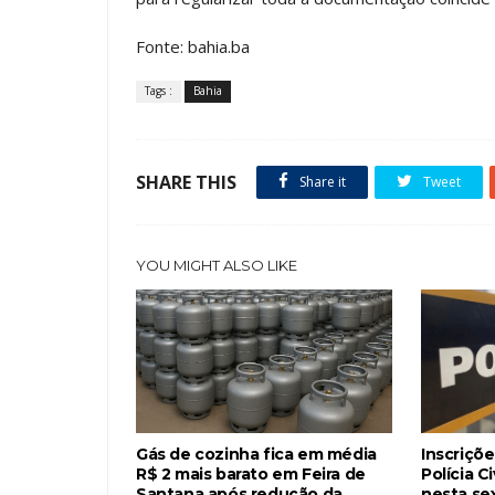
Fonte: bahia.ba
Tags :
Bahia
SHARE THIS
Share it
Tweet
YOU MIGHT ALSO LIKE
Gás de cozinha fica em média
Inscriçõ
R$ 2 mais barato em Feira de
Polícia C
Santana após redução da
nesta sex