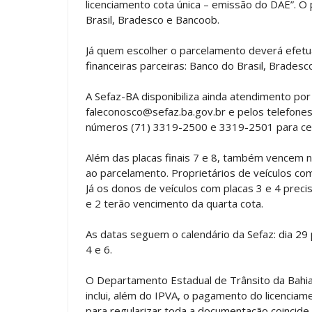
licenciamento cota única – emissão do DAE”. 
Brasil, Bradesco e Bancoob.
Já quem escolher o parcelamento deverá efetu
financeiras parceiras: Banco do Brasil, Bradesc
A Sefaz-BA disponibiliza ainda atendimento por m
faleconosco@sefaz.ba.gov.br
e pelos telefones
números (71) 3319-2500 e 3319-2501 para celul
Além das placas finais 7 e 8, também vencem 
ao parcelamento. Proprietários de veículos com
Já os donos de veículos com placas 3 e 4 precis
e 2 terão vencimento da quarta cota.
As datas seguem o calendário da Sefaz: dia 29 pa
4 e 6.
O Departamento Estadual de Trânsito da Bahia 
inclui, além do IPVA, o pagamento do licenciam
para regularizar toda a documentação coincide