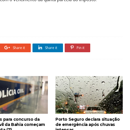
Share it
Share it
Pin it
es para concurso da
Porto Seguro declara situação
ivil da Bahia começam
de emergência após chuvas
ta (7)
intensas