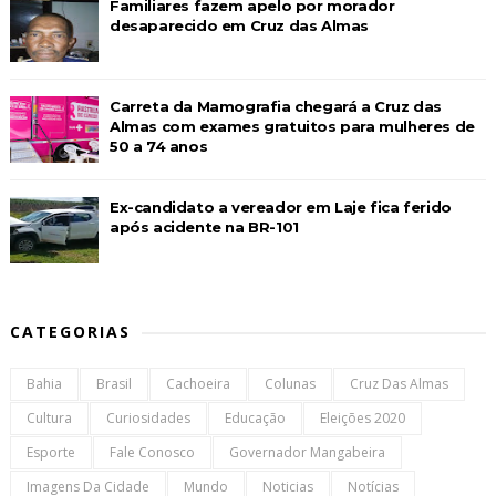
Familiares fazem apelo por morador
desaparecido em Cruz das Almas
Carreta da Mamografia chegará a Cruz das
Almas com exames gratuitos para mulheres de
50 a 74 anos
Ex-candidato a vereador em Laje fica ferido
após acidente na BR-101
CATEGORIAS
Bahia
Brasil
Cachoeira
Colunas
Cruz Das Almas
Cultura
Curiosidades
Educação
Eleições 2020
Esporte
Fale Conosco
Governador Mangabeira
Imagens Da Cidade
Mundo
Noticias
Notícias