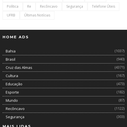
Política
Re
Recôncavo
Segurança
Telefone Úteis
UFRB
Últimas Notícias
HOME ADS
(1037)
Bahia
(940)
Brasil
(4371)
Cruz das Almas
(167)
Cultura
(473)
Educação
(182)
Esporte
(87)
Mundo
(1122)
Recôncavo
(303)
Segurança
MAIS LIDAS