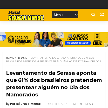
HOME
BRASIL
LEVANTAMENTO DA SERASA APONTA QUE 61% DOS
BRASILEIROS PRETENDEM PRESENTEAR ALGUÉM NO DIA DOS NAMORADOS
Levantamento da Serasa aponta
que 61% dos brasileiros pretendem
presentear alguém no Dia dos
Namorados
by
Portal Cruzalmense
2 MONTHS AGO
1 MINUTE
READ