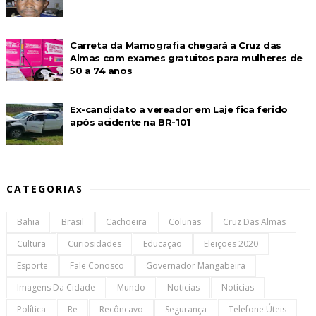
Carreta da Mamografia chegará a Cruz das
Almas com exames gratuitos para mulheres de
50 a 74 anos
Ex-candidato a vereador em Laje fica ferido
após acidente na BR-101
CATEGORIAS
Bahia
Brasil
Cachoeira
Colunas
Cruz Das Almas
Cultura
Curiosidades
Educação
Eleições 2020
Esporte
Fale Conosco
Governador Mangabeira
Imagens Da Cidade
Mundo
Noticias
Notícias
Política
Re
Recôncavo
Segurança
Telefone Úteis