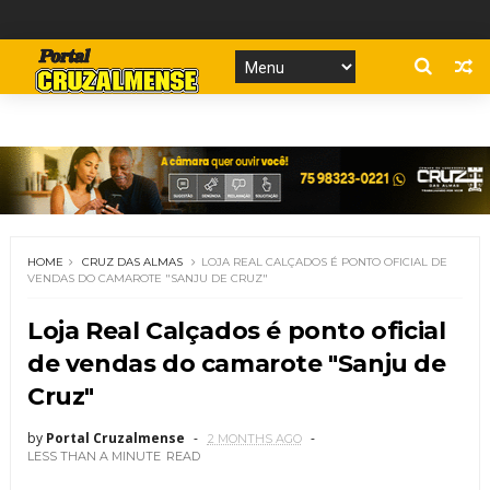
HOME
CRUZ DAS ALMAS
LOJA REAL CALÇADOS É PONTO OFICIAL DE
VENDAS DO CAMAROTE "SANJU DE CRUZ"
Loja Real Calçados é ponto oficial
de vendas do camarote "Sanju de
Cruz"
by
Portal Cruzalmense
2 MONTHS AGO
LESS THAN A MINUTE
READ