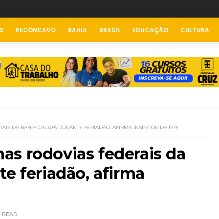
S
RECÔNCAVO
BAHIA
BRASIL
EDUCAÇÃO
CULTURA
IS DA BAHIA CAI 30% DURANTE FERIADÃO, AFIRMA INSPETOR DA PRF
as rodovias federais da
te feriadão, afirma
READ