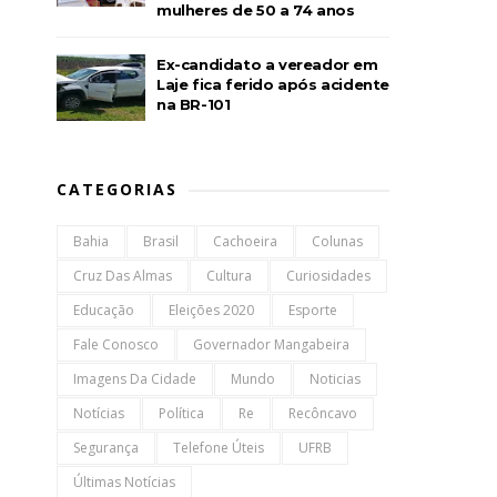
mulheres de 50 a 74 anos
Ex-candidato a vereador em
Laje fica ferido após acidente
na BR-101
CATEGORIAS
Bahia
Brasil
Cachoeira
Colunas
Cruz Das Almas
Cultura
Curiosidades
Educação
Eleições 2020
Esporte
Fale Conosco
Governador Mangabeira
Imagens Da Cidade
Mundo
Noticias
Notícias
Política
Re
Recôncavo
Segurança
Telefone Úteis
UFRB
Últimas Notícias