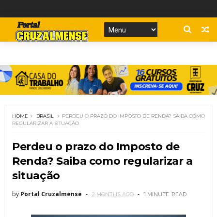
HOME
BRASIL
PERDEU O PRAZO DO IMPOSTO DE RENDA? SAIBA COMO
REGULARIZAR A SITUAÇÃO
Perdeu o prazo do Imposto de
Renda? Saiba como regularizar a
situação
by
Portal Cruzalmense
2 MONTHS AGO
1 MINUTE
READ