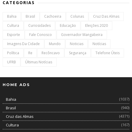
CATEGORIAS
Bahia
Brasil
Cachoeira
Colunas
Cruz Das Almas
Cultura
Curiosidades
Educação
Eleições 2020
Esporte
Fale Conosco
Governador Mangabeira
Imagens Da Cidade
Mundo
Noticias
Notícias
Política
Re
Recôncavo
Segurança
Telefone Úteis
UFRB
Últimas Notícias
HOME ADS
(1037)
Bahia
(940)
Brasil
(4371)
Cruz das Almas
(167)
Cultura