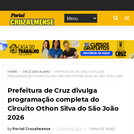
HOME
CRUZ DAS ALMAS
PREFEITURA DE CRUZ DIVULGA
PROGRAMAÇÃO COMPLETA DO CIRCUITO OTHON SILVA DO SÃO JOÃO 2026
Prefeitura de Cruz divulga
programação completa do
Circuito Othon Silva do São João
2026
by
Portal Cruzalmense
2 MONTHS AGO
1 MINUTE
READ