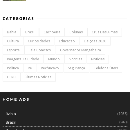
CATEGORIAS
Bahia
Brasil
Cachoeira
Colunas
Cruz Das Almas
Cultura
Curiosidades
Educação
Eleições 2020
Esporte
Fale Conosco
Governador Mangabeira
Imagens Da Cidade
Mundo
Noticias
Notícias
Política
Re
Recôncavo
Segurança
Telefone Úteis
UFRB
Últimas Notícias
HOME ADS
(1038)
Bahia
(940)
Brasil