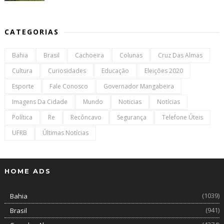
CATEGORIAS
Bahia
Brasil
Cachoeira
Colunas
Cruz Das Almas
Cultura
Curiosidades
Educação
Eleições 2020
Esporte
Fale Conosco
Governador Mangabeira
Imagens Da Cidade
Mundo
Noticias
Notícias
Política
Re
Recôncavo
Segurança
Telefone Úteis
UFRB
Últimas Notícias
HOME ADS
(1039)
Bahia
(941)
Brasil