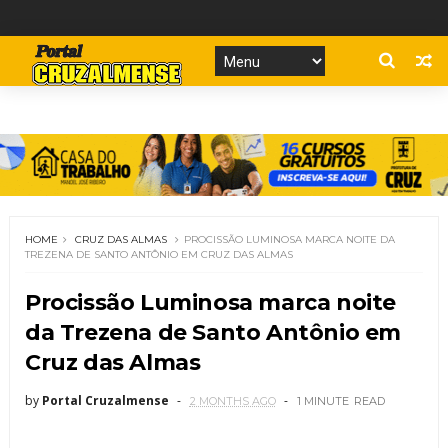
HOME
CRUZ DAS ALMAS
PROCISSÃO LUMINOSA MARCA NOITE DA
TREZENA DE SANTO ANTÔNIO EM CRUZ DAS ALMAS
Procissão Luminosa marca noite
da Trezena de Santo Antônio em
Cruz das Almas
by
Portal Cruzalmense
2 MONTHS AGO
1 MINUTE
READ