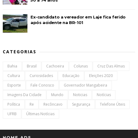
Ex-candidato a vereador em Laje fica ferido
após acidente na BR-101
CATEGORIAS
Bahia
Brasil
Cachoeira
Colunas
Cruz Das Almas
Cultura
Curiosidades
Educação
Eleições 2020
Esporte
Fale Conosco
Governador Mangabeira
Imagens Da Cidade
Mundo
Noticias
Notícias
Política
Re
Recôncavo
Segurança
Telefone Úteis
UFRB
Últimas Notícias
HOME ADS