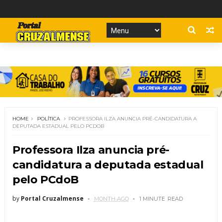
HOME
POLÍTICA
PROFESSORA ILZA ANUNCIA PRÉ-CANDIDATURA A
DEPUTADA ESTADUAL PELO PCDOB
Professora Ilza anuncia pré-
candidatura a deputada estadual
pelo PCdoB
by
Portal Cruzalmense
MONTH AGO
1 MINUTE
READ