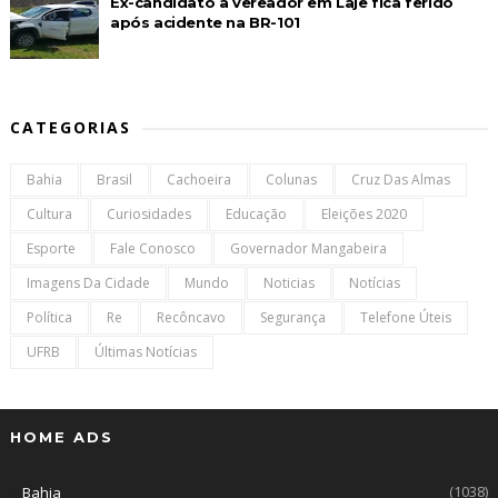
Ex-candidato a vereador em Laje fica ferido
após acidente na BR-101
CATEGORIAS
Bahia
Brasil
Cachoeira
Colunas
Cruz Das Almas
Cultura
Curiosidades
Educação
Eleições 2020
Esporte
Fale Conosco
Governador Mangabeira
Imagens Da Cidade
Mundo
Noticias
Notícias
Política
Re
Recôncavo
Segurança
Telefone Úteis
UFRB
Últimas Notícias
HOME ADS
(1038)
Bahia