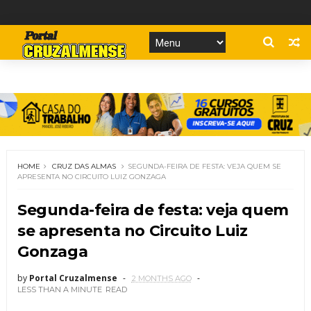
HOME
CRUZ DAS ALMAS
SEGUNDA-FEIRA DE FESTA: VEJA QUEM SE
APRESENTA NO CIRCUITO LUIZ GONZAGA
Segunda-feira de festa: veja quem
se apresenta no Circuito Luiz
Gonzaga
by
Portal Cruzalmense
2 MONTHS AGO
LESS THAN A MINUTE
READ