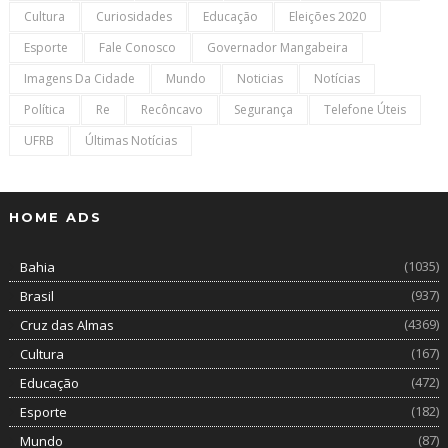
Cultura
Curiosidades
Educação
Eleições 2020
Esporte
Fale Conosco
Governador Mangabeira
Imagens Da Cidade
Mundo
Noticias
Notícias
Política
Re
Recôncavo
Segurança
Telefone Úteis
UFRB
Últimas Notícias
HOME ADS
(1035)
Bahia
(937)
Brasil
(4369)
Cruz das Almas
(167)
Cultura
(472)
Educação
(182)
Esporte
(87)
Mundo