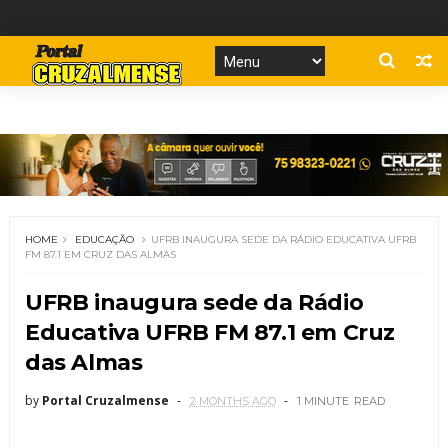
HOME
EDUCAÇÃO
UFRB INAUGURA SEDE DA RÁDIO EDUCATIVA UFRB
FM 87.1 EM CRUZ DAS ALMAS
UFRB inaugura sede da Rádio
Educativa UFRB FM 87.1 em Cruz
das Almas
by
Portal Cruzalmense
2 MONTHS AGO
1 MINUTE
READ