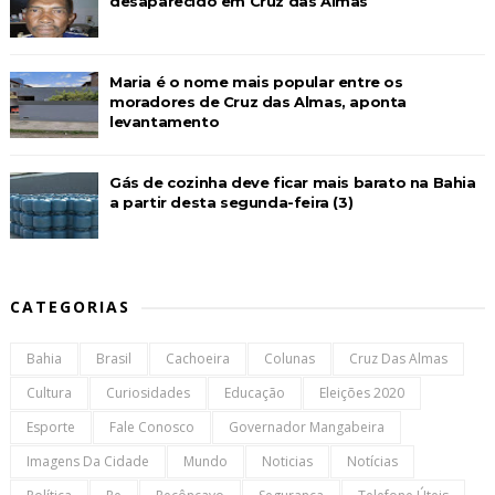
desaparecido em Cruz das Almas
Maria é o nome mais popular entre os
moradores de Cruz das Almas, aponta
levantamento
Gás de cozinha deve ficar mais barato na Bahia
a partir desta segunda-feira (3)
CATEGORIAS
Bahia
Brasil
Cachoeira
Colunas
Cruz Das Almas
Cultura
Curiosidades
Educação
Eleições 2020
Esporte
Fale Conosco
Governador Mangabeira
Imagens Da Cidade
Mundo
Noticias
Notícias