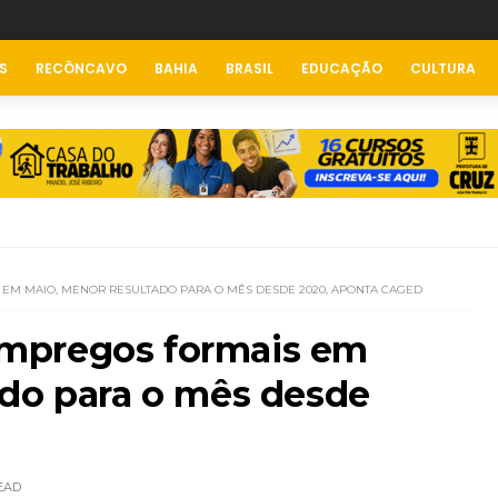
S
RECÔNCAVO
BAHIA
BRASIL
EDUCAÇÃO
CULTURA
S EM MAIO, MENOR RESULTADO PARA O MÊS DESDE 2020, APONTA CAGED
l empregos formais em
ado para o mês desde
EAD