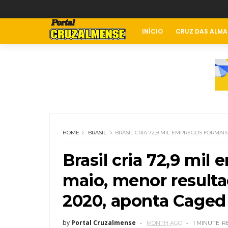
INÍCIO
CRUZ DAS ALMA
HOME
BRASIL
BRASIL CRIA 72,9 MIL EMPREGOS FORMAI
Brasil cria 72,9 mi
maio, menor result
2020, aponta Caged
by
Portal Cruzalmense
MONTH AGO
1 MINUTE
R