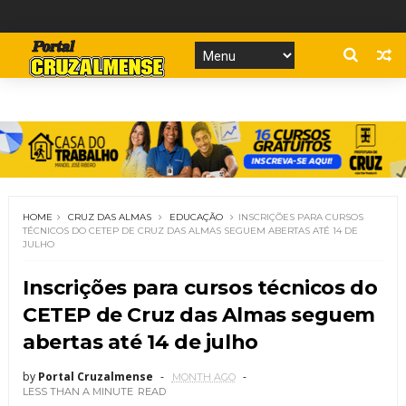
HOME
CRUZ DAS ALMAS
EDUCAÇÃO
INSCRIÇÕES PARA CURSOS
TÉCNICOS DO CETEP DE CRUZ DAS ALMAS SEGUEM ABERTAS ATÉ 14 DE
JULHO
Inscrições para cursos técnicos do
CETEP de Cruz das Almas seguem
abertas até 14 de julho
by
Portal Cruzalmense
MONTH AGO
LESS THAN A MINUTE
READ