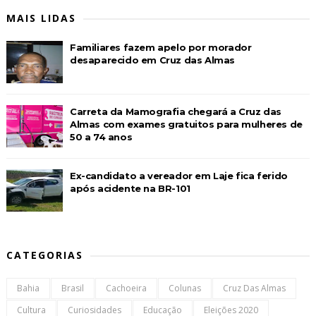
MAIS LIDAS
Familiares fazem apelo por morador
desaparecido em Cruz das Almas
Carreta da Mamografia chegará a Cruz das
Almas com exames gratuitos para mulheres de
50 a 74 anos
Ex-candidato a vereador em Laje fica ferido
após acidente na BR-101
CATEGORIAS
Bahia
Brasil
Cachoeira
Colunas
Cruz Das Almas
Cultura
Curiosidades
Educação
Eleições 2020