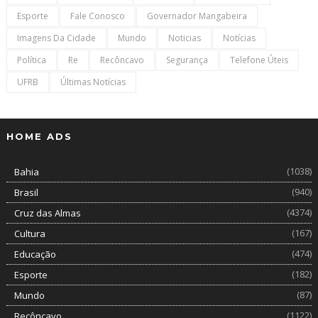
Esporte
Fale Conosco
Governador Mangabeira
Imagens Da Cidade
Mundo
Noticias
Notícias
Política
Re
Recôncavo
Segurança
Telefone Úteis
UFRB
Últimas Notícias
HOME ADS
(1038)
Bahia
(940)
Brasil
(4374)
Cruz das Almas
(167)
Cultura
(474)
Educação
(182)
Esporte
(87)
Mundo
(1122)
Recôncavo