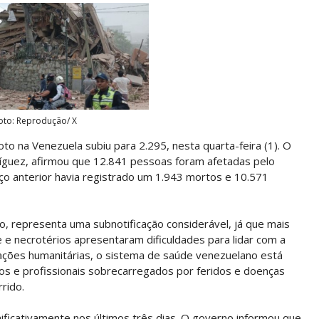
oto: Reprodução/ X
o na Venezuela subiu para 2.295, nesta quarta-feira (1). O
ríguez, afirmou que 12.841 pessoas foram afetadas pelo
ço anterior havia registrado um 1.943 mortos e 10.571
o, representa uma subnotificação considerável, já que mais
e necrotérios apresentaram dificuldades para lidar com a
ações humanitárias, o sistema de saúde venezuelano está
dos e profissionais sobrecarregados por feridos e doenças
rido.
nificativamente nos últimos três dias. O governo informou que