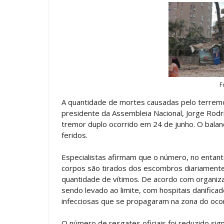
F
A quantidade de mortes causadas pelo terremot
presidente da Assembleia Nacional, Jorge Rod
tremor duplo ocorrido em 24 de junho. O balan
feridos.
Especialistas afirmam que o número, no entant
corpos são tirados dos escombros diariamente 
quantidade de vítimos. De acordo com organiz
sendo levado ao limite, com hospitais danifica
infecciosas que se propagaram na zona do ocor
O número de resgates oficiais foi reduzido sig