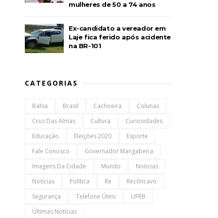
mulheres de 50 a 74 anos
Ex-candidato a vereador em
Laje fica ferido após acidente
na BR-101
CATEGORIAS
Bahia
Brasil
Cachoeira
Colunas
Cruz Das Almas
Cultura
Curiosidades
Educação
Eleições 2020
Esporte
Fale Conosco
Governador Mangabeira
Imagens Da Cidade
Mundo
Noticias
Notícias
Política
Re
Recôncavo
Segurança
Telefone Úteis
UFRB
Últimas Notícias