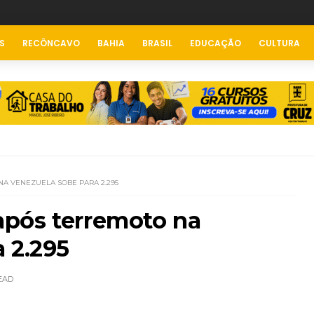
S
RECÔNCAVO
BAHIA
BRASIL
EDUCAÇÃO
CULTURA
A VENEZUELA SOBE PARA 2.295
pós terremoto na
 2.295
EAD