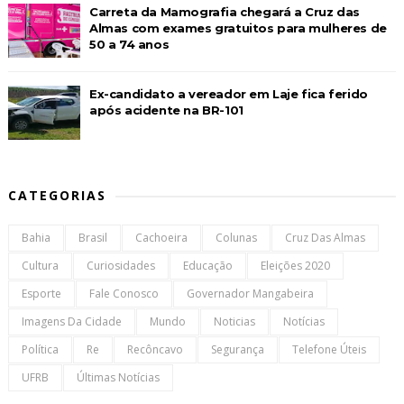
Carreta da Mamografia chegará a Cruz das
Almas com exames gratuitos para mulheres de
50 a 74 anos
Ex-candidato a vereador em Laje fica ferido
após acidente na BR-101
CATEGORIAS
Bahia
Brasil
Cachoeira
Colunas
Cruz Das Almas
Cultura
Curiosidades
Educação
Eleições 2020
Esporte
Fale Conosco
Governador Mangabeira
Imagens Da Cidade
Mundo
Noticias
Notícias
Política
Re
Recôncavo
Segurança
Telefone Úteis
UFRB
Últimas Notícias