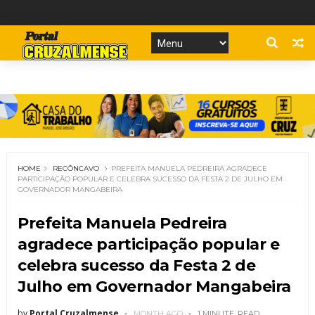
HOME
RECÔNCAVO
PREFEITA MANUELA PEDREIRA AGRADECE
PARTICIPAÇÃO POPULAR E CELEBRA SUCESSO DA FESTA 2 DE JULHO EM
GOVERNADOR MANGABEIRA
Prefeita Manuela Pedreira
agradece participação popular e
celebra sucesso da Festa 2 de
Julho em Governador Mangabeira
by
Portal Cruzalmense
MONTH AGO
1 MINUTE
READ