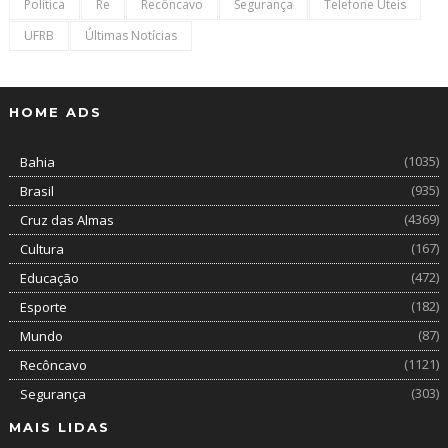
Política
Re
Recôncavo
Segurança
Telefone Úteis
UFRB
Últimas Notícias
HOME ADS
(1035)
Bahia
(935)
Brasil
(4369)
Cruz das Almas
(167)
Cultura
(472)
Educação
(182)
Esporte
(87)
Mundo
(1121)
Recôncavo
(303)
Segurança
MAIS LIDAS