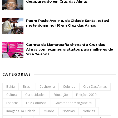
desaparecido em Cruz das Almas
Padre Paulo Avelino, da Cidade Santa, estará
neste domingo (9) em Cruz das Almas
Carreta da Mamografia chegará a Cruz das
Almas com exames gratuitos para mulheres de
50 a 74 anos
CATEGORIAS
Bahia
Brasil
Cachoeira
Colunas
Cruz Das Almas
Cultura
Curiosidades
Educação
Eleições 2020
Esporte
Fale Conosco
Governador Mangabeira
Imagens Da Cidade
Mundo
Noticias
Notícias