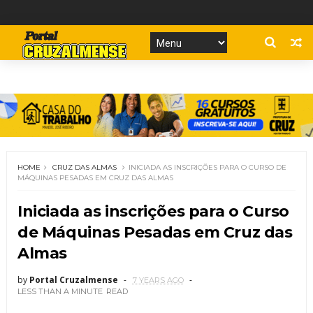
HOME
CRUZ DAS ALMAS
INICIADA AS INSCRIÇÕES PARA O CURSO DE
MÁQUINAS PESADAS EM CRUZ DAS ALMAS
Iniciada as inscrições para o Curso
de Máquinas Pesadas em Cruz das
Almas
by
Portal Cruzalmense
7 YEARS AGO
LESS THAN A MINUTE
READ