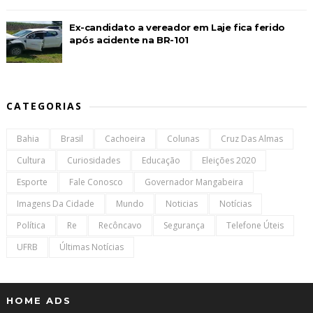
Ex-candidato a vereador em Laje fica ferido
após acidente na BR-101
CATEGORIAS
Bahia
Brasil
Cachoeira
Colunas
Cruz Das Almas
Cultura
Curiosidades
Educação
Eleições 2020
Esporte
Fale Conosco
Governador Mangabeira
Imagens Da Cidade
Mundo
Noticias
Notícias
Política
Re
Recôncavo
Segurança
Telefone Úteis
UFRB
Últimas Notícias
HOME ADS