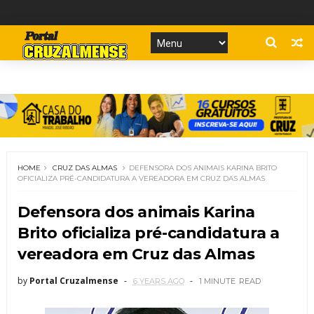
HOME
CRUZ DAS ALMAS
DEFENSORA DOS ANIMAIS KARINA BRITO
OFICIALIZA PRÉ-CANDIDATURA A VEREADORA EM CRUZ DAS ALMAS
Defensora dos animais Karina
Brito oficializa pré-candidatura a
vereadora em Cruz das Almas
by
Portal Cruzalmense
6 YEARS AGO
1 MINUTE
READ