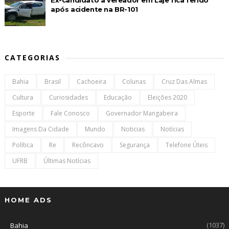
Ex-candidato a vereador em Laje fica ferido
após acidente na BR-101
CATEGORIAS
Bahia
Brasil
Cachoeira
Colunas
Cruz Das Almas
Cultura
Curiosidades
Educação
Eleições 2020
Esporte
Fale Conosco
Governador Mangabeira
Imagens Da Cidade
Mundo
Noticias
Notícias
Política
Re
Recôncavo
Segurança
Telefone Úteis
UFRB
Últimas Notícias
HOME ADS
(1037)
Bahia