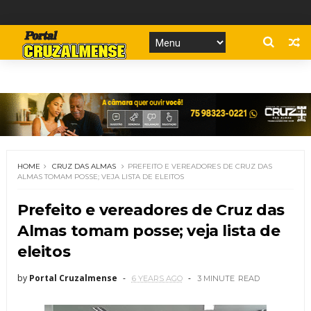
HOME
CRUZ DAS ALMAS
PREFEITO E VEREADORES DE CRUZ DAS
ALMAS TOMAM POSSE; VEJA LISTA DE ELEITOS
Prefeito e vereadores de Cruz das
Almas tomam posse; veja lista de
eleitos
by
Portal Cruzalmense
6 YEARS AGO
3 MINUTE
READ