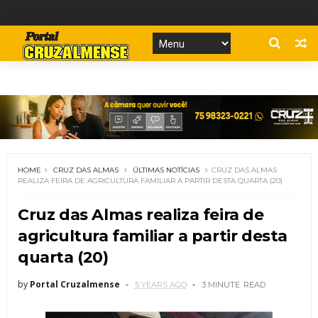
HOME
CRUZ DAS ALMAS
ÚLTIMAS NOTÍCIAS
CRUZ DAS ALMAS
REALIZA FEIRA DE AGRICULTURA FAMILIAR A PARTIR DESTA QUARTA (20)
Cruz das Almas realiza feira de
agricultura familiar a partir desta
quarta (20)
by
Portal Cruzalmense
5 YEARS AGO
3 MINUTE
READ