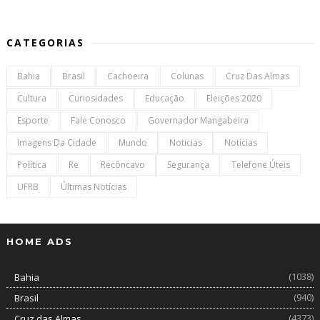
CATEGORIAS
Bahia
Brasil
Cachoeira
Colunas
Cruz Das Almas
Cultura
Curiosidades
Educação
Eleições 2020
Esporte
Fale Conosco
Governador Mangabeira
Imagens Da Cidade
Mundo
Noticias
Notícias
Política
Re
Recôncavo
Segurança
Telefone Úteis
UFRB
Últimas Notícias
HOME ADS
(1038)
Bahia
(940)
Brasil
(4373)
Cruz das Almas