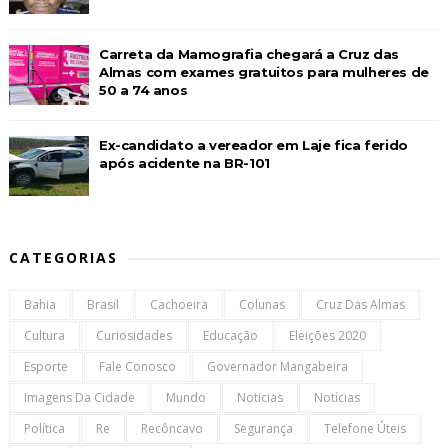
Carreta da Mamografia chegará a Cruz das
Almas com exames gratuitos para mulheres de
50 a 74 anos
Ex-candidato a vereador em Laje fica ferido
após acidente na BR-101
CATEGORIAS
Bahia
Brasil
Cachoeira
Colunas
Cruz Das Almas
Cultura
Curiosidades
Educação
Eleições 2020
Esporte
Fale Conosco
Governador Mangabeira
Imagens Da Cidade
Mundo
Noticias
Notícias
Política
Re
Recôncavo
Segurança
Telefone Úteis