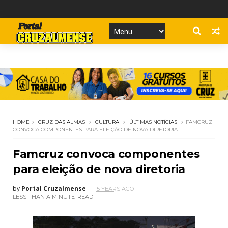
HOME
CRUZ DAS ALMAS
CULTURA
ÚLTIMAS NOTÍCIAS
FAMCRUZ
CONVOCA COMPONENTES PARA ELEIÇÃO DE NOVA DIRETORIA
Famcruz convoca componentes
para eleição de nova diretoria
by
Portal Cruzalmense
5 YEARS AGO
LESS THAN A MINUTE
READ