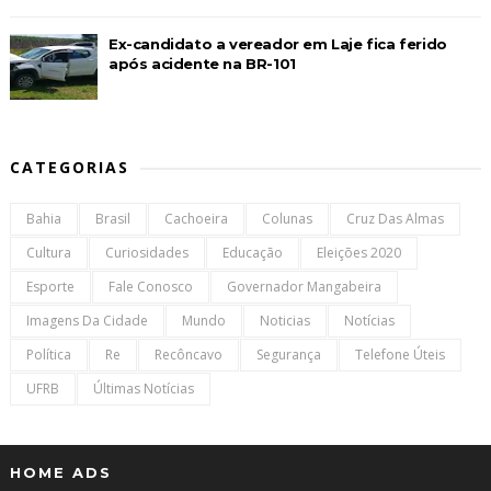
Ex-candidato a vereador em Laje fica ferido
após acidente na BR-101
CATEGORIAS
Bahia
Brasil
Cachoeira
Colunas
Cruz Das Almas
Cultura
Curiosidades
Educação
Eleições 2020
Esporte
Fale Conosco
Governador Mangabeira
Imagens Da Cidade
Mundo
Noticias
Notícias
Política
Re
Recôncavo
Segurança
Telefone Úteis
UFRB
Últimas Notícias
HOME ADS