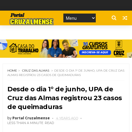
HOME
CRUZ DAS ALMAS
DESDE O DIA 1° DE JUNHO, UPA DE CRUZ DAS
ALMAS REGISTROU 23 CASOS DE QUEIMADURAS
Desde o dia 1° de junho, UPA de
Cruz das Almas registrou 23 casos
de queimaduras
by
Portal Cruzalmense
4 YEARS AGO
LESS THAN A MINUTE
READ