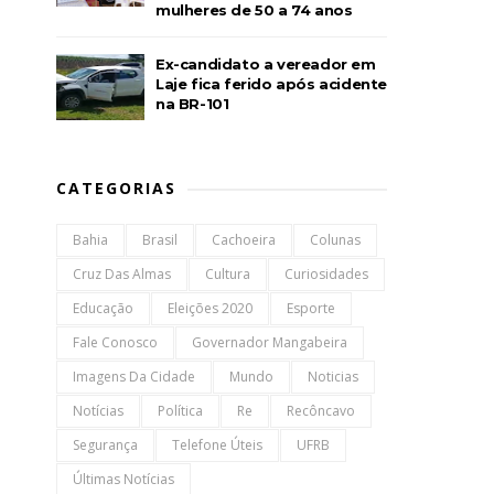
mulheres de 50 a 74 anos
Ex-candidato a vereador em
Laje fica ferido após acidente
na BR-101
CATEGORIAS
Bahia
Brasil
Cachoeira
Colunas
Cruz Das Almas
Cultura
Curiosidades
Educação
Eleições 2020
Esporte
Fale Conosco
Governador Mangabeira
Imagens Da Cidade
Mundo
Noticias
Notícias
Política
Re
Recôncavo
Segurança
Telefone Úteis
UFRB
Últimas Notícias