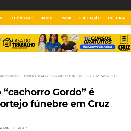
S
RECÔNCAVO
BAHIA
BRASIL
EDUCAÇÃO
CULTURA
ORRO GORDO” É HOMENAGEADO EM CORTEJO FÚNEBRE EM CRUZ DAS ALMAS
 “cachorro Gordo” é
rtejo fúnebre em Cruz
 A MINUTE
READ