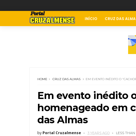
INÍCIO
CRUZ DAS ALMA
HOME
CRUZ DAS ALMAS
EM EVENTO INÉDITO O “CACH
Em evento inédito o
homenageado em co
das Almas
by
Portal Cruzalmense
3 YEARS AGO
LESS THAN