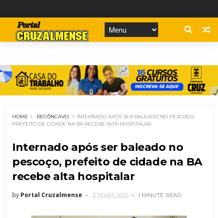
HOME
RECÔNCAVO
INTERNADO APÓS SER BALEADO NO PESCOÇO,
PREFEITO DE CIDADE NA BA RECEBE ALTA HOSPITALAR
Internado após ser baleado no
pescoço, prefeito de cidade na BA
recebe alta hospitalar
by
Portal Cruzalmense
3 YEARS AGO
1 MINUTE
READ