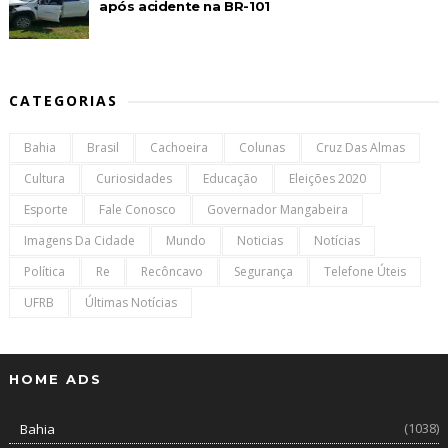
após acidente na BR-101
CATEGORIAS
Bahia
Brasil
Cachoeira
Colunas
Cruz Das Almas
Cultura
Curiosidades
Educação
Eleições 2020
Esporte
Fale Conosco
Governador Mangabeira
Imagens Da Cidade
Mundo
Noticias
Notícias
Política
Re
Recôncavo
Segurança
Telefone Úteis
UFRB
Últimas Notícias
HOME ADS
(1038)
Bahia